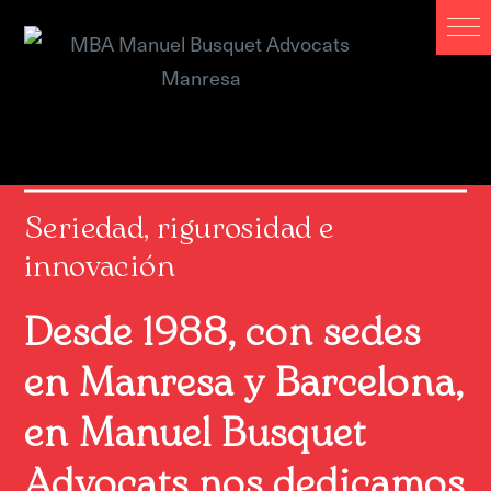
Manuel Busquet Advocats
Manresa. Serveis Jurídics
Barcelona
Manuel Busquet Advocats Manresa. Serveis Jurídics
Barcelona
Seriedad, rigurosidad e
innovación
Desde 1988, con sedes
en Manresa y Barcelona,
en Manuel Busquet
Advocats nos dedicamos