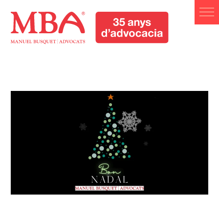
Manuel Busquet Advocats
Manresa. Serveis Jurídics
Barcelona
Manuel Busquet Advocats Manresa. Serveis Jurídics
Barcelona