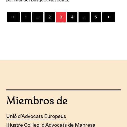
1
…
2
3
4
…
5
Miembros de
Unió d’Advocats Europeus
Il·lustre Col·legi d’Advocats de Manresa