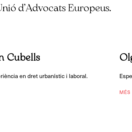
Unió d’Advocats Europeus.
n Cubells
Ol
ència en dret urbanístic i laboral.
Espe
MÉS