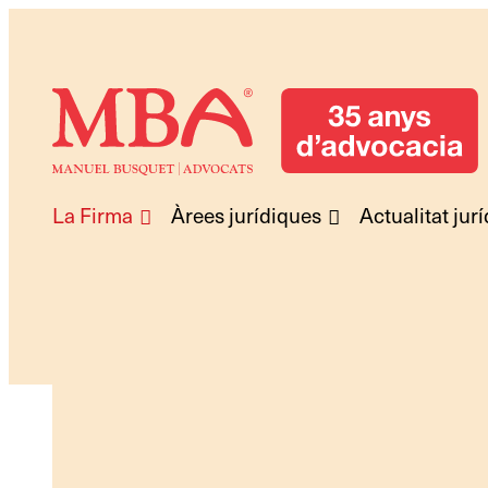
La Firma
Àrees jurídiques
Actualitat jur
Manuel Busquet Advocats Manresa. Serveis Ju
Manuel Busquet Advocats Manresa. Serveis Ju