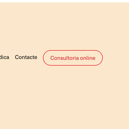
ídica
Contacte
Consultoria online
rídics Barcelona
rídics Barcelona