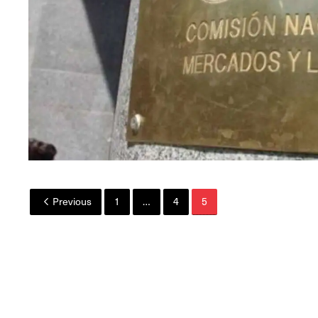
Previous
1
…
4
5