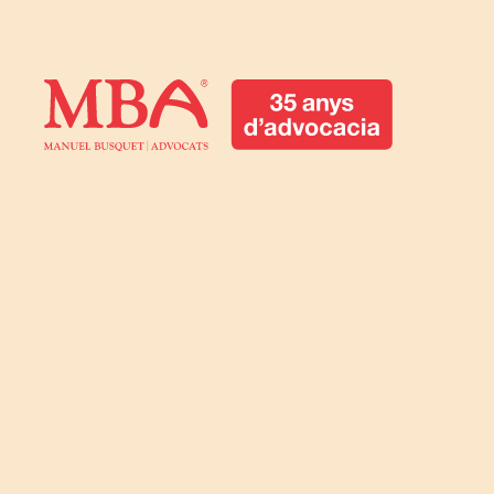
Manuel Busquet
Advocats Manresa.
Serveis Jurídics
Barcelona
Manuel Busquet Advocats Manresa. Serveis
Jurídics Barcelona