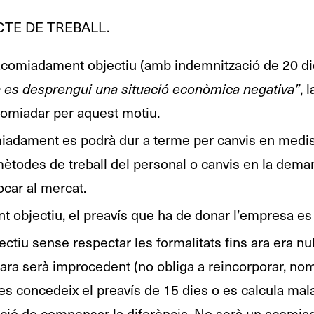
CTE DE TREBALL.
 acomiadament objectiu (amb indemnització de 20 di
a es desprengui una situació econòmica negativa”
, 
comiadar per aquest motiu.
miadament es podrà dur a terme per canvis en medis
mètodes de treball del personal o canvis en la dem
ocar al mercat.
 objectiu, el preavís que ha de donar l’empresa es 
iu sense respectar les formalitats fins ara era nul 
 d’ara serà improcedent (no obliga a reincorporar, n
 es concedeix el preavís de 15 dies o es calcula ma
ació de compensar la diferència. No serà un acomi