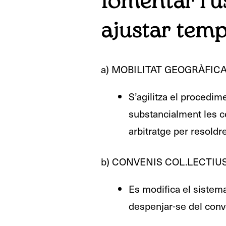
fomentar l’ú
ajustar tem
a) MOBILITAT GEOGRÀFIC
S’agilitza el procedim
substancialment les co
arbitratge per resoldre
b) CONVENIS COL.LECTIUS
Es modifica el sistem
despenjar-se del conve