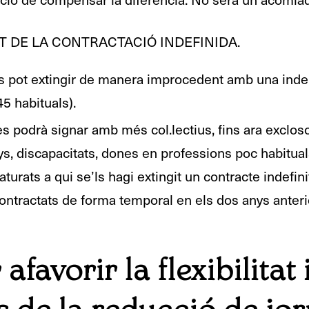
 DE LA CONTRACTACIÓ INDEFINIDA.
s pot extingir de manera improcedent amb una inde
 45 habituals).
es podrà signar amb més col.lectius, fins ara excloso
ys, discapacitats, dones en professions poc habitua
turats a qui se’ls hagi extingit un contracte indefin
ntractats de forma temporal en els dos anys anterior
favorir la flexibilitat 