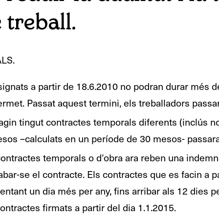
 treball.
LS.
signats a partir de 18.6.2010 no podran durar més de
ermet. Passat aquest termini, els treballadors passar
agin tingut contractes temporals diferents (inclús n
os –calculats en un període de 30 mesos- passaran
ontractes temporals o d’obra ara reben una indemnit
cabar-se el contracte. Els contractes que es facin a p
ntant un dia més per any, fins arribar als 12 dies p
ntractes firmats a partir del dia 1.1.2015.