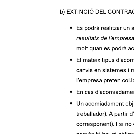
b) EXTINCIÓ DEL CONTRA
Es podrà realitzar un
resultats de l’empres
molt quan es podrà a
El mateix tipus d’aco
canvis en sistemes i 
l’empresa preten col.l
En cas d’acomiadament
Un acomiadament object
treballador). A partir
corresponent). I si no
només hi haurà oblig