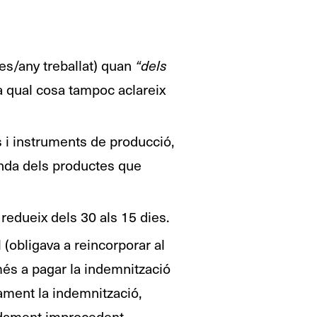
es/any treballat) quan
“dels
la qual cosa tampoc aclareix
 i instruments de producció,
anda dels productes que
redueix dels 30 als 15 dies.
(obligava a reincorporar al
omés a pagar la indemnització
lament la indemnització,
adament improcedent.