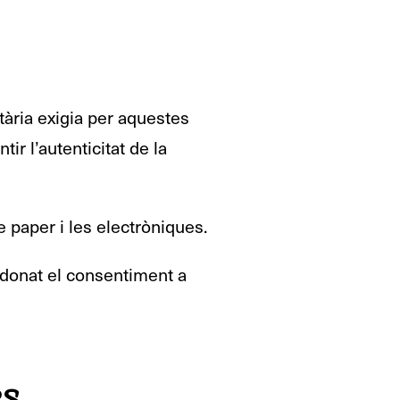
utària exigia per aquestes
ir l’autenticitat de la
e paper i les electròniques.
i donat el consentiment a
es