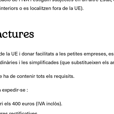
teriors o es localitzen fora de la UE).
actures
e la UE i donar facilitats a les petites empreses, es
dinàries i les simplificades (que substitueixen els an
 ha de contenir tots els requisits.
 expedir-se :
i els 400 euros (IVA inclòs).
res rectificatives.