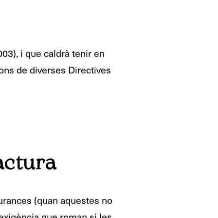
3), i que caldrà tenir en
ions de diverses Directives
actura
gurances (quan aquestes no
t, exigència que roman si les