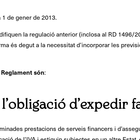
ia 1 de gener de 2013.
ifiquen la regulació anterior (inclosa al RD 1496/200
rma és degut a la necessitat d’incorporar les previs
l Reglament són
:
l’obligació d’expedir f
erminades prestacions de serveis financers i d’asse
plicació de l’IVA i estiguin subjectes en un altre Esta