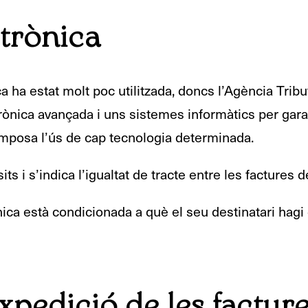
ctrònica
ica ha estat molt poc utilitzada, doncs l’Agència Trib
trònica avançada i uns sistemes informàtics per garant
s’imposa l’ús de cap tecnologia determinada.
s i s’indica l’igualtat de tracte entre les factures d
ònica està condicionada a què el seu destinatari hag
xpedició de les factur