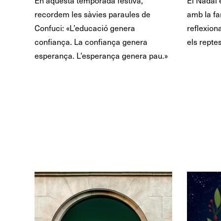
En aquesta temporada festiva,
El Nadal 
recordem les sàvies paraules de
amb la fam
Confuci: «L’educació genera
reflexion
confiança. La confiança genera
els repte
esperança. L’esperança genera pau.»