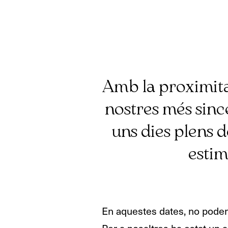
Amb la proximitat
nostres més since
uns dies plens d
estim
En aquestes dates, no podem 
Per a nosaltres ha estat un a