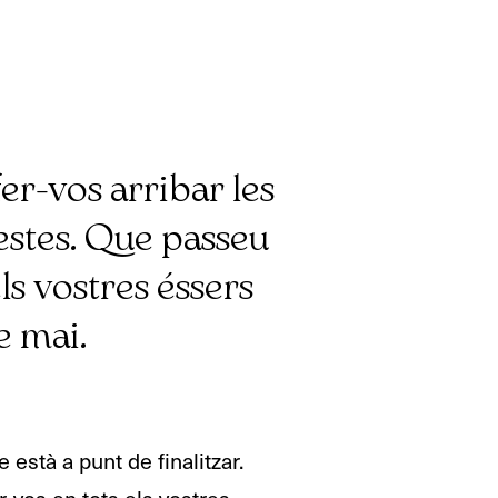
er-vos arribar les
festes. Que passeu
ls vostres éssers
e mai.
està a punt de finalitzar.
r-vos en tots els vostres