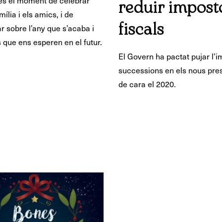
és el moment de celebrar
reduir impost
ília i els amics, i de
ar sobre l’any que s’acaba i
fiscals
s que ens esperen en el futur.
El Govern ha pactat pujar l’
successions en els nous pre
de cara el 2020.