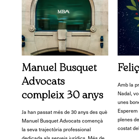
Manuel Busquet
Feli
Advocats
Amb la pr
Nadal, vo
compleix 30 anys
unes bone
Esperem q
Ja han passat més de 30 anys des què
plenes de 
Manuel Busquet Advocats començà
costat de
la seva trajectòria professional
dedicada als serveis jurídics. Més de